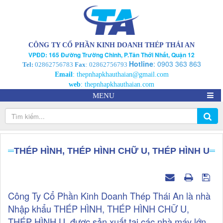
CÔNG TY CỔ PHẦN KINH DOANH THÉP THÁI AN
VPĐD: 165 Đường Trường Chinh, P.Tân Thới Nhất, Quận 12
Hotline
:
0903 363 863
Tel:
02862756783
Fax
: 02862756793
Email
:
thepnhapkhauthaian@gmail.com
web
:
thepnhapkhauthaian.com
MENU
THÉP HÌNH, THÉP HÌNH CHỮ U, THÉP HÌNH U
Công Ty Cổ Phần Kinh Doanh Thép Thái An là nhà
Nhập khẩu THÉP HÌNH, THÉP HÌNH CHỮ U,
THÉP HÌNH U, được sản xuất tại các nhà máy lớn