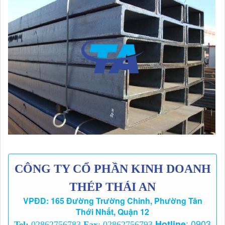
Thép hình chữ U 300x88x7
300
88
7
12
Thép hình chữ U 300x90x12
300
90
12
12
Thép hình chữ U 380x100x10.5
380
100
10.5
12
Thép hình chữ U 400x100x10.5
400
100
10.5
12
CÔNG TY CỔ PHẦN KINH DOANH
THÉP THÁI AN
VPĐD: 165 Đường Trường Chinh, Phường Tân
Thới Nhất, Quận 12
:
0903
Hotline
Tel:
02862756783
Fax
: 02862756793