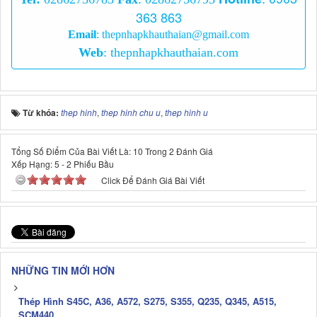
363 863
Email
:
thepnhapkhauthaian@gmail.com
Web
:
thepnhapkhauthaian.com
Từ khóa:
thep hinh
,
thep hinh chu u
,
thep hinh u
Tổng Số Điểm Của Bài Viết Là: 10 Trong 2 Đánh Giá
Xếp Hạng:
5
-
2
Phiếu Bầu
Click Để Đánh Giá Bài Viết
NHỮNG TIN MỚI HƠN
Thép Hình S45C, A36, A572, S275, S355, Q235, Q345, A515,
SCM440