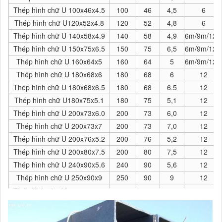
Thép hình chữ U 100x46x4.5
100
46
4,5
6
Thép hình chữ U120x52x4.8
120
52
4,8
6
Thép hình chữ U 140x58x4.9
140
58
4,9
6m/9m/12
Thép hình chữ U 150x75x6.5
150
75
6,5
6m/9m/12
Thép hình chữ U 160x64x5
160
64
5
6m/9m/12
Thép hình chữ U 180x68x6
180
68
6
12
Thép hình chữ U 180x68x6.5
180
68
6.5
12
Thép hình chữ U180x75x5.1
180
75
5,1
12
Thép hình chữ U 200x73x6.0
200
73
6,0
12
Thép hình chữ U 200x73x7
200
73
7,0
12
Thép hình chữ U 200x76x5.2
200
76
5,2
12
Thép hình chữ U 200x80x7.5
200
80
7,5
12
Thép hình chữ U 240x90x5.6
240
90
5,6
12
Thép hình chữ U 250x90x9
250
90
9
12
Thép hình chữ U 250x78x6.8
250
78
6.8
12
Thép hình chữ U 280x85x9.9
280
85
9,9
12
Thép hình chữ U 300x90x9
300
90
9
12