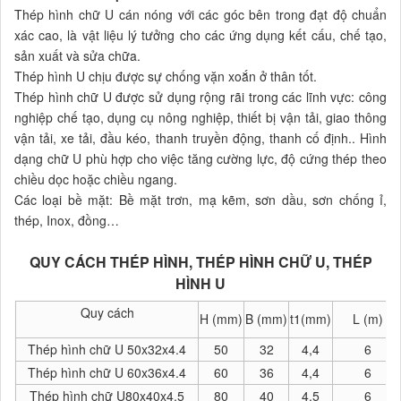
Thép hình chữ U cán nóng với các góc bên trong đạt độ chuẩn
xác cao, là vật liệu lý tưởng cho các ứng dụng kết cấu, chế tạo,
sản xuất và sửa chữa.
Thép hình U chịu được sự chống vặn xoắn ở thân tốt.
Thép hình chữ U được sử dụng rộng rãi trong các lĩnh vực: công
nghiệp chế tạo, dụng cụ nông nghiệp, thiết bị vận tải, giao thông
vận tải, xe tải, đầu kéo, thanh truyền động, thanh cố định.. Hình
dạng chữ U phù hợp cho việc tăng cường lực, độ cứng thép theo
chiều dọc hoặc chiều ngang.
Các loại bề mặt: Bề mặt trơn, mạ kẽm, sơn dầu, sơn chống ỉ,
thép, Inox, đồng…
QUY CÁCH THÉP HÌNH, THÉP HÌNH CHỮ U, THÉP
HÌNH U
Quy cách
H (mm)
B (mm)
t1(mm)
L (m)
Thép hình chữ U 50x32x4.4
50
32
4,4
6
Thép hình chữ U 60x36x4.4
60
36
4,4
6
Thép hình chữ U80x40x4.5
80
40
4,5
6