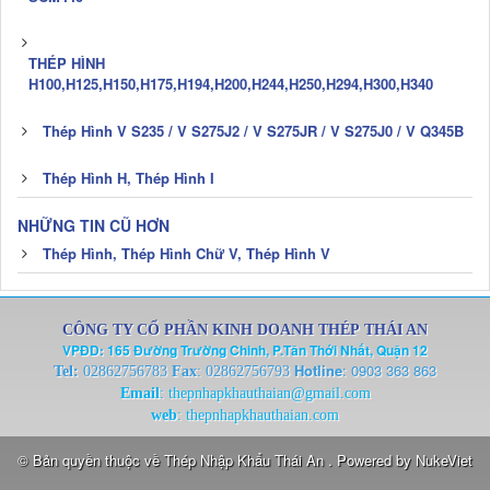
THÉP HÌNH
H100,H125,H150,H175,H194,H200,H244,H250,H294,H300,H340
Thép Hình V S235 / V S275J2 / V S275JR / V S275J0 / V Q345B
Thép Hình H, Thép Hình I
NHỮNG TIN CŨ HƠN
Thép Hình, Thép Hình Chữ V, Thép Hình V
CÔNG TY CỔ PHẦN KINH DOANH THÉP THÁI AN
VPĐD: 165 Đường Trường Chinh, P.Tân Thới Nhất, Quận 12
Hotline
:
0903 363 863
Tel:
02862756783
Fax
: 02862756793
Email
:
thepnhapkhauthaian@gmail.com
web
:
thepnhapkhauthaian.com
© Bản quyền thuộc về
Thép Nhập Khẩu Thái An
. Powered by
NukeViet