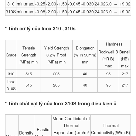
310
min.max.
-0.25
-2.00
-1.50
-0.045
-0.030
24.026.0
–
19.022.
310S
min.max.
-0.08
-2.00
-1.50
-0.045
-0.030
24.026.0
–
19.022.
* Tính cơ lý của Inox 310 , 310s
Hardness
Tensile
Yield Strength
Elongation
Rockwell B
Brinell
Grade
Strength
0.2% Proof
(% in 50mm)
(HR B)
(HB)
(MPa) min
(MPa) min
min
max
max
310
515
205
40
95
217
Inox
515
205
40
95
217
310S
* Tính chất vật lý của Inox 310S trong điều kiện ủ
Mean Coefficient of
Thermal
Thermal
Sp
Elastic
Expansion (μm/m/
Conductivity(W/m.K)
Density
He