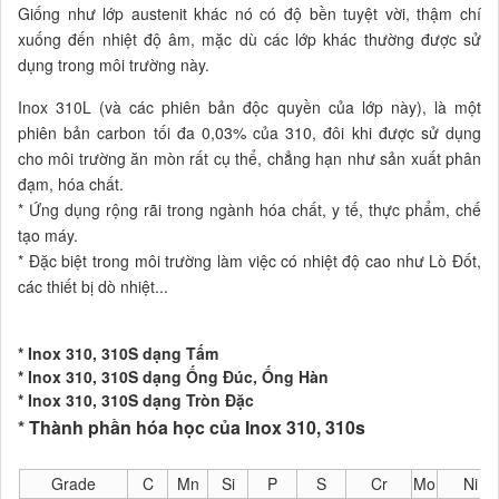
Giống như lớp austenit khác nó có độ bền tuyệt vời, thậm chí
xuống đến nhiệt độ âm, mặc dù các lớp khác thường được sử
dụng trong môi trường này.
Inox 310L (và các phiên bản độc quyền của lớp này), là một
phiên bản carbon tối đa 0,03% của 310, đôi khi được sử dụng
cho môi trường ăn mòn rất cụ thể, chẳng hạn như sản xuất phân
đạm, hóa chất.
* Ứng dụng rộng rãi trong ngành hóa chất, y tế, thực phẩm, chế
tạo máy.
* Đặc biệt trong môi trường làm việc có nhiệt độ cao như Lò Đốt,
các thiết bị dò nhiệt...
* Inox 310, 310S dạng Tấm
* Inox 310, 310S dạng Ống Đúc, Ống Hàn
* Inox 310, 310S dạng Tròn Đặc
* Thành phần hóa học của Inox 310, 310s
Grade
C
Mn
Si
P
S
Cr
Mo
Ni