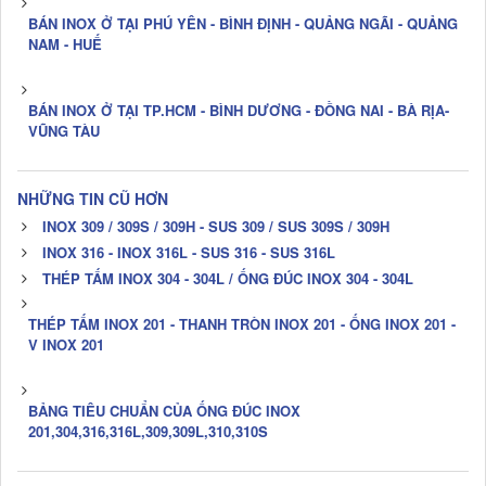
BÁN INOX Ở TẠI PHÚ YÊN - BÌNH ĐỊNH - QUẢNG NGÃI - QUẢNG
NAM - HUẾ
BÁN INOX Ở TẠI TP.HCM - BÌNH DƯƠNG - ĐỒNG NAI - BÀ RỊA-
VŨNG TÀU
NHỮNG TIN CŨ HƠN
INOX 309 / 309S / 309H - SUS 309 / SUS 309S / 309H
INOX 316 - INOX 316L - SUS 316 - SUS 316L
THÉP TẤM INOX 304 - 304L / ỐNG ĐÚC INOX 304 - 304L
THÉP TẤM INOX 201 - THANH TRÒN INOX 201 - ỐNG INOX 201 -
V INOX 201
BẢNG TIÊU CHUẨN CỦA ỐNG ĐÚC INOX
201,304,316,316L,309,309L,310,310S