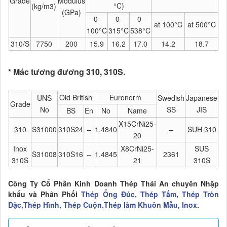
Grade
Modulus
°C)
(kg/m3)
1
(GPa)
(J
0-
0-
0-
at 100°C
at 500°C
100°C
315°C
538°C
310/S
7750
200
15.9
16.2
17.0
14.2
18.7
* Mác tương đương 310, 310S.
Old British
Euronorm
UNS
Swedish
Japanese
Grade
No
SS
JIS
BS
En
No
Name
X15CrNi25-
310
S31000
310S24
–
1.4840
–
SUH 310
20
Inox
X8CrNi25-
SUS
S31008
310S16
–
1.4845
2361
310S
21
310S
Công Ty Cổ Phần Kinh Doanh Thép Thái An chuyên Nhập
khẩu và Phân Phối
Thép Ống Đúc, Thép Tấm, Thép Tròn
Đặc,Thép Hình, Thép Cuộn.Thép làm Khuôn Mẫu, Inox
.