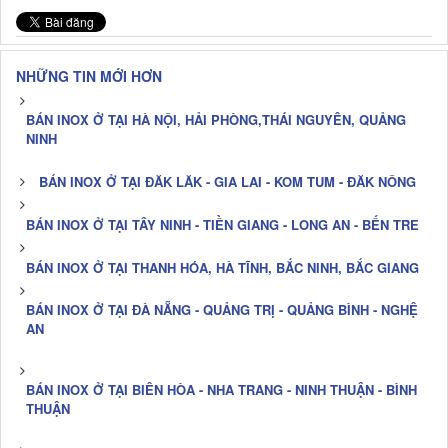
NHỮNG TIN MỚI HƠN
BÁN INOX Ở TẠI HÀ NỘI, HẢI PHÒNG,THÁI NGUYÊN, QUẢNG
NINH
BÁN INOX Ở TẠI ĐĂK LĂK - GIA LAI - KOM TUM - ĐĂK NÔNG
BÁN INOX Ở TẠI TÂY NINH - TIỀN GIANG - LONG AN - BẾN TRE
BÁN INOX Ở TẠI THANH HÓA, HÀ TĨNH, BẮC NINH, BẮC GIANG
BÁN INOX Ở TẠI ĐÀ NẴNG - QUẢNG TRỊ - QUẢNG BÌNH - NGHỆ
AN
BÁN INOX Ở TẠI BIÊN HÒA - NHA TRANG - NINH THUẬN - BÌNH
THUẬN