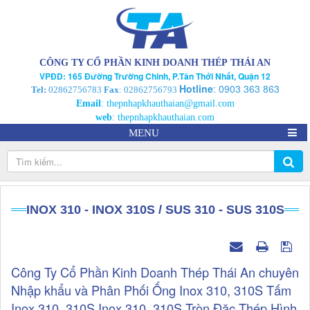
CÔNG TY CỔ PHẦN KINH DOANH THÉP THÁI AN
VPĐD: 165 Đường Trường Chinh, P.Tân Thới Nhất, Quận 12
Hotline
:
0903 363 863
Tel:
02862756783
Fax
: 02862756793
Email
:
thepnhapkhauthaian@gmail.com
web
:
thepnhapkhauthaian.com
MENU
INOX 310 - INOX 310S / SUS 310 - SUS 310S
Công Ty Cổ Phần Kinh Doanh Thép Thái An chuyên
Nhập khẩu và Phân Phối Ống Inox 310, 310S Tấm
Inox 310, 310S Inox 310, 310S Tròn Đặc,Thép Hình