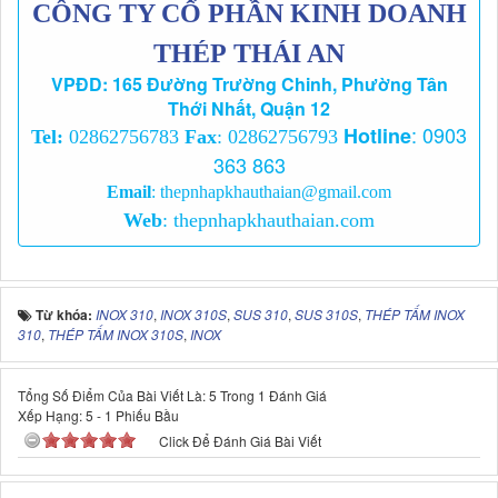
CÔNG TY CỔ PHẦN KINH DOANH
THÉP THÁI AN
VPĐD: 165 Đường Trường Chinh, Phường Tân
Thới Nhất, Quận 12
:
0903
Hotline
Tel:
02862756783
Fax
: 02862756793
363 863
Email
:
thepnhapkhauthaian@gmail.com
Web
:
thepnhapkhauthaian.com
Từ khóa:
INOX 310
,
INOX 310S
,
SUS 310
,
SUS 310S
,
THÉP TẤM INOX
310
,
THÉP TẤM INOX 310S
,
INOX
Tổng Số Điểm Của Bài Viết Là: 5 Trong 1 Đánh Giá
Xếp Hạng:
5
-
1
Phiếu Bầu
Click Để Đánh Giá Bài Viết