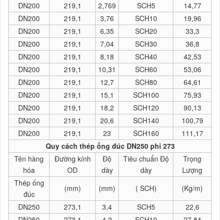
DN200
219,1
2,769
SCH5
14,77
DN200
219,1
3,76
SCH10
19,96
DN200
219,1
6,35
SCH20
33,3
DN200
219,1
7,04
SCH30
36,8
DN200
219,1
8,18
SCH40
42,53
DN200
219,1
10,31
SCH60
53,06
DN200
219,1
12,7
SCH80
64,61
DN200
219,1
15,1
SCH100
75,93
DN200
219,1
18,2
SCH120
90,13
DN200
219,1
20,6
SCH140
100,79
DN200
219,1
23
SCH160
111,17
Quy cách thép ống đúc DN250 phi 273
Tên hàng
Đường kính
Độ
Tiêu chuẩn Độ
Trọng
hóa
OD
dày
dày
Lượng
Thép ống
(mm)
(mm)
( SCH)
(Kg/m)
đúc
DN250
273,1
3,4
SCH5
22,6
DN250
273,1
4,2
SCH10
27,84