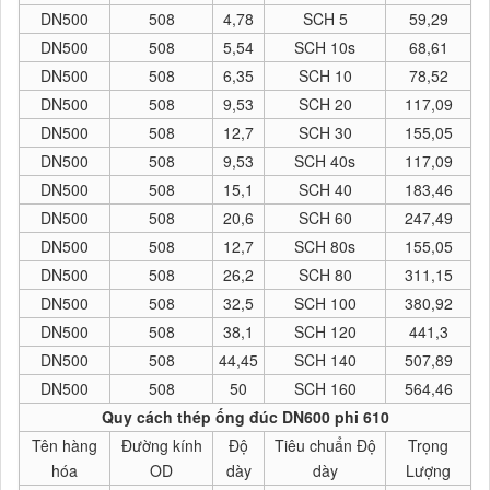
DN500
508
4,78
SCH 5
59,29
DN500
508
5,54
SCH 10s
68,61
DN500
508
6,35
SCH 10
78,52
DN500
508
9,53
SCH 20
117,09
DN500
508
12,7
SCH 30
155,05
DN500
508
9,53
SCH 40s
117,09
DN500
508
15,1
SCH 40
183,46
DN500
508
20,6
SCH 60
247,49
DN500
508
12,7
SCH 80s
155,05
DN500
508
26,2
SCH 80
311,15
DN500
508
32,5
SCH 100
380,92
DN500
508
38,1
SCH 120
441,3
DN500
508
44,45
SCH 140
507,89
DN500
508
50
SCH 160
564,46
Quy cách thép ống đúc DN600 phi 610
Tên hàng
Đường kính
Độ
Tiêu chuẩn Độ
Trọng
hóa
OD
dày
dày
Lượng