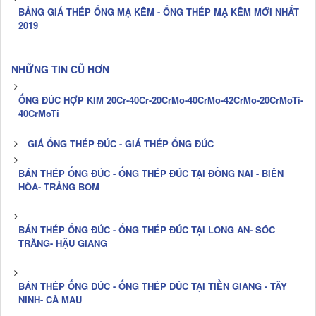
BẢNG GIÁ THÉP ỐNG MẠ KẼM - ỐNG THÉP MẠ KẼM MỚI NHẤT
2019
NHỮNG TIN CŨ HƠN
ỐNG ĐÚC HỢP KIM 20Cr-40Cr-20CrMo-40CrMo-42CrMo-20CrMoTi-
40CrMoTi
GIÁ ỐNG THÉP ĐÚC - GIÁ THÉP ỐNG ĐÚC
BÁN THÉP ỐNG ĐÚC - ỐNG THÉP ĐÚC TẠI ĐỒNG NAI - BIÊN
HÒA- TRẢNG BOM
BÁN THÉP ỐNG ĐÚC - ỐNG THÉP ĐÚC TẠI LONG AN- SÓC
TRĂNG- HẬU GIANG
BÁN THÉP ỐNG ĐÚC - ỐNG THÉP ĐÚC TẠI TIỀN GIANG - TÂY
NINH- CÀ MAU