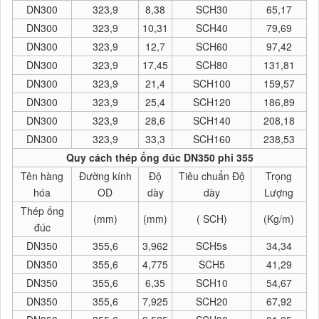
DN300
323,9
8,38
SCH30
65,17
DN300
323,9
10,31
SCH40
79,69
DN300
323,9
12,7
SCH60
97,42
DN300
323,9
17,45
SCH80
131,81
DN300
323,9
21,4
SCH100
159,57
DN300
323,9
25,4
SCH120
186,89
DN300
323,9
28,6
SCH140
208,18
DN300
323,9
33,3
SCH160
238,53
Quy cách thép ống đúc DN350 phi 355
Tên hàng
Đường kính
Độ
Tiêu chuẩn Độ
Trọng
hóa
OD
dày
dày
Lượng
Thép ống
(mm)
(mm)
( SCH)
(Kg/m)
đúc
DN350
355,6
3,962
SCH5s
34,34
DN350
355,6
4,775
SCH5
41,29
DN350
355,6
6,35
SCH10
54,67
DN350
355,6
7,925
SCH20
67,92