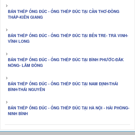
BÁN THÉP ỐNG ĐÚC - ỐNG THÉP ĐÚC TẠI CẦN THƠ-ĐỒNG
THÁP-KIÊN GIANG
BÁN THÉP ỐNG ĐÚC - ỐNG THÉP ĐÚC TẠI BẾN TRE- TRÀ VINH-
VĨNH LONG
BÁN THÉP ỐNG ĐÚC - ỐNG THÉP ĐÚC TẠI BÌNH PHƯỚC-ĐĂK
NÔNG- LÂM ĐỒNG
BÁN THÉP ỐNG ĐÚC - ỐNG THÉP ĐÚC TẠI NAM ĐỊNH-THÁI
BÌNH-THÁI NGUYÊN
BÁN THÉP ỐNG ĐÚC - ỐNG THÉP ĐÚC TẠI HÀ NỘI - HẢI PHÒNG-
NINH BÌNH