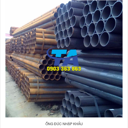
ỐNG ĐÚC NHẬP KHẨU