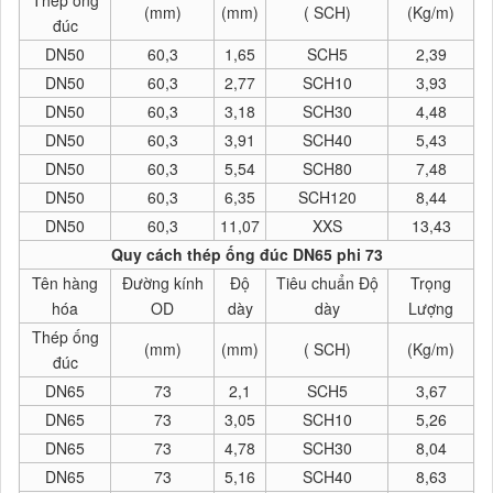
Thép ống
(mm)
(mm)
( SCH)
(Kg/m)
đúc
DN50
60,3
1,65
SCH5
2,39
DN50
60,3
2,77
SCH10
3,93
DN50
60,3
3,18
SCH30
4,48
DN50
60,3
3,91
SCH40
5,43
DN50
60,3
5,54
SCH80
7,48
DN50
60,3
6,35
SCH120
8,44
DN50
60,3
11,07
XXS
13,43
Quy cách thép ống đúc DN65 phi 73
Tên hàng
Đường kính
Độ
Tiêu chuẩn Độ
Trọng
hóa
OD
dày
dày
Lượng
Thép ống
(mm)
(mm)
( SCH)
(Kg/m)
đúc
DN65
73
2,1
SCH5
3,67
DN65
73
3,05
SCH10
5,26
DN65
73
4,78
SCH30
8,04
DN65
73
5,16
SCH40
8,63