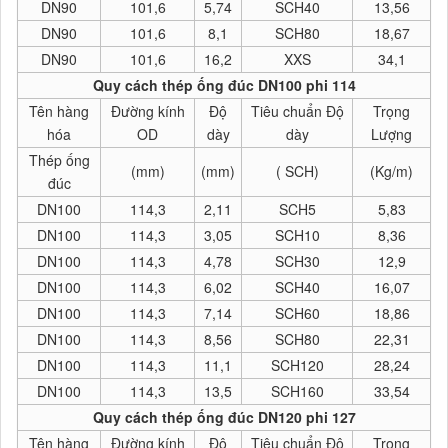
DN90
101,6
5,74
SCH40
13,56
DN90
101,6
8,1
SCH80
18,67
DN90
101,6
16,2
XXS
34,1
Quy cách thép ống đúc DN100 phi 114
Tên hàng
Đường kính
Độ
Tiêu chuẩn Độ
Trọng
hóa
OD
dày
dày
Lượng
Thép ống
(mm)
(mm)
( SCH)
(Kg/m)
đúc
DN100
114,3
2,11
SCH5
5,83
DN100
114,3
3,05
SCH10
8,36
DN100
114,3
4,78
SCH30
12,9
DN100
114,3
6,02
SCH40
16,07
DN100
114,3
7,14
SCH60
18,86
DN100
114,3
8,56
SCH80
22,31
DN100
114,3
11,1
SCH120
28,24
DN100
114,3
13,5
SCH160
33,54
Quy cách thép ống đúc DN120 phi 127
Tên hàng
Đường kính
Độ
Tiêu chuẩn Độ
Trọng