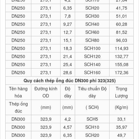
DN250
273,1
6,35
SCH20
41,75
DN250
273,1
7,8
SCH30
51,01
DN250
273,1
9,27
SCH40
60,28
DN250
273,1
12,7
SCH60
81,52
DN250
273,1
15,1
SCH80
96,03
DN250
273,1
18,3
SCH100
114,93
DN250
273,1
21,4
SCH120
132,77
DN250
273,1
25,4
SCH140
155,08
DN250
273,1
28,6
SCH160
172,36
Quy cách thép ống đúc DN300 phi 323(325)
Tên hàng
Đường kính
Độ
Tiêu chuẩn Độ
Trọng
hóa
OD
dày
dày
Lượng
Thép ống
(mm)
(mm)
( SCH)
(Kg/m)
đúc
DN300
323,9
4,2
SCH5
33,1
DN300
323,9
4,57
SCH10
35,97
DN300
323,9
6,35
SCH20
49,7