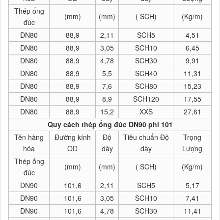
Thép ống
(mm)
(mm)
( SCH)
(Kg/m)
đúc
DN80
88,9
2,11
SCH5
4,51
DN80
88,9
3,05
SCH10
6,45
DN80
88,9
4,78
SCH30
9,91
DN80
88,9
5,5
SCH40
11,31
DN80
88,9
7,6
SCH80
15,23
DN80
88,9
8,9
SCH120
17,55
DN80
88,9
15,2
XXS
27,61
Quy cách thép ống đúc DN90 phi 101
Tên hàng
Đường kính
Độ
Tiêu chuẩn Độ
Trọng
hóa
OD
dày
dày
Lượng
Thép ống
(mm)
(mm)
( SCH)
(Kg/m)
đúc
DN90
101,6
2,11
SCH5
5,17
DN90
101,6
3,05
SCH10
7,41
DN90
101,6
4,78
SCH30
11,41