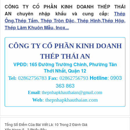
CÔNG TY CỔ PHẦN KINH DOANH THÉP THÁI
AN chuyên nhập khẩu và cung cấp:
Thép
Ống,Thép Tấm, Thép Tròn Đặc, Thép Hình,Thép Hộp,
Thép Làm Khuôn Mẫu, Inox...
CÔNG TY CỔ PHẦN KINH DOANH
THÉP THÁI AN
VPĐD: 165 Đường Trường Chinh, Phường Tân
Thới Nhất, Quận 12
:
0903
Hotline
Tel:
02862756783
Fax
: 02862756793
363 863
Email
:
thepnhapkhauthaian@gmail.com
Web
:
thepnhapkhauthaian.com
Tổng Số Điểm Của Bài Viết Là: 10 Trong 2 Đánh Giá
Xếp Hạng:
5
-
2
Phiếu Bầu