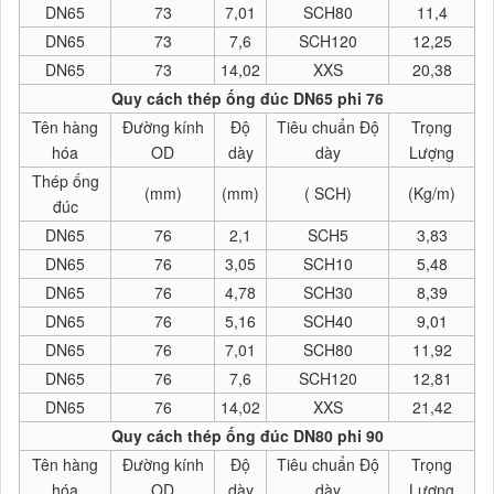
DN65
73
7,01
SCH80
11,4
DN65
73
7,6
SCH120
12,25
DN65
73
14,02
XXS
20,38
Quy cách thép ống đúc DN65 phi 76
Tên hàng
Đường kính
Độ
Tiêu chuẩn Độ
Trọng
hóa
OD
dày
dày
Lượng
Thép ống
(mm)
(mm)
( SCH)
(Kg/m)
đúc
DN65
76
2,1
SCH5
3,83
DN65
76
3,05
SCH10
5,48
DN65
76
4,78
SCH30
8,39
DN65
76
5,16
SCH40
9,01
DN65
76
7,01
SCH80
11,92
DN65
76
7,6
SCH120
12,81
DN65
76
14,02
XXS
21,42
Quy cách thép ống đúc DN80 phi 90
Tên hàng
Đường kính
Độ
Tiêu chuẩn Độ
Trọng
hóa
OD
dày
dày
Lượng