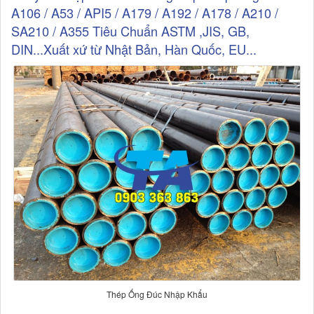
A106 / A53 / API5 / A179 / A192 / A178 / A210 /
SA210 / A355 Tiêu Chuẩn ASTM ,JIS, GB,
DIN...Xuất xứ từ Nhật Bản, Hàn Quốc, EU...
Thép Ống Đúc Nhập Khẩu