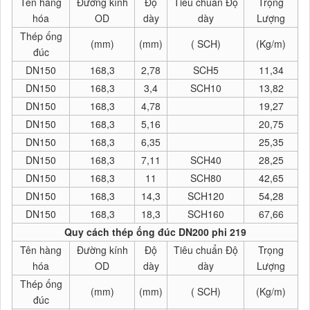
Tên hàng
Đường kính
Độ
Tiêu chuẩn Độ
Trọng
hóa
OD
dày
dày
Lượng
Thép ống
(mm)
(mm)
( SCH)
(Kg/m)
đúc
DN150
168,3
2,78
SCH5
11,34
DN150
168,3
3,4
SCH10
13,82
DN150
168,3
4,78
19,27
DN150
168,3
5,16
20,75
DN150
168,3
6,35
25,35
DN150
168,3
7,11
SCH40
28,25
DN150
168,3
11
SCH80
42,65
DN150
168,3
14,3
SCH120
54,28
DN150
168,3
18,3
SCH160
67,66
Quy cách thép ống đúc DN200 phi 219
Tên hàng
Đường kính
Độ
Tiêu chuẩn Độ
Trọng
hóa
OD
dày
dày
Lượng
Thép ống
(mm)
(mm)
( SCH)
(Kg/m)
đúc