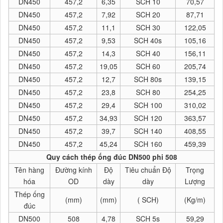
DN450
457,2
6,35
SCH 10
70,57
DN450
457,2
7,92
SCH 20
87,71
DN450
457,2
11,1
SCH 30
122,05
DN450
457,2
9,53
SCH 40s
105,16
DN450
457,2
14,3
SCH 40
156,11
DN450
457,2
19,05
SCH 60
205,74
DN450
457,2
12,7
SCH 80s
139,15
DN450
457,2
23,8
SCH 80
254,25
DN450
457,2
29,4
SCH 100
310,02
DN450
457,2
34,93
SCH 120
363,57
DN450
457,2
39,7
SCH 140
408,55
DN450
457,2
45,24
SCH 160
459,39
Quy cách thép ống đúc DN500 phi 508
Tên hàng
Đường kính
Độ
Tiêu chuẩn Độ
Trọng
hóa
OD
dày
dày
Lượng
Thép ống
(mm)
(mm)
( SCH)
(Kg/m)
đúc
DN500
508
4,78
SCH 5s
59,29