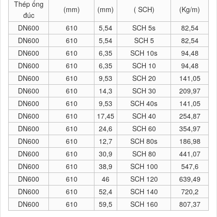
Thép ống
(mm)
(mm)
( SCH)
(Kg/m)
đúc
DN600
610
5,54
SCH 5s
82,54
DN600
610
5,54
SCH 5
82,54
DN600
610
6,35
SCH 10s
94,48
DN600
610
6,35
SCH 10
94,48
DN600
610
9,53
SCH 20
141,05
DN600
610
14,3
SCH 30
209,97
DN600
610
9,53
SCH 40s
141,05
DN600
610
17,45
SCH 40
254,87
DN600
610
24,6
SCH 60
354,97
DN600
610
12,7
SCH 80s
186,98
DN600
610
30,9
SCH 80
441,07
DN600
610
38,9
SCH 100
547,6
DN600
610
46
SCH 120
639,49
DN600
610
52,4
SCH 140
720,2
DN600
610
59,5
SCH 160
807,37