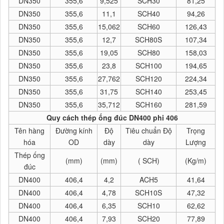
DN350
355,6
9,525
SCH30
81,25
DN350
355,6
11,1
SCH40
94,26
DN350
355,6
15,062
SCH60
126,43
DN350
355,6
12,7
SCH80S
107,34
DN350
355,6
19,05
SCH80
158,03
DN350
355,6
23,8
SCH100
194,65
DN350
355,6
27,762
SCH120
224,34
DN350
355,6
31,75
SCH140
253,45
DN350
355,6
35,712
SCH160
281,59
Quy cách thép ống đúc DN400 phi 406
Tên hàng
Đường kính
Độ
Tiêu chuẩn Độ
Trọng
hóa
OD
dày
dày
Lượng
Thép ống
(mm)
(mm)
( SCH)
(Kg/m)
đúc
DN400
406,4
4,2
ACH5
41,64
DN400
406,4
4,78
SCH10S
47,32
DN400
406,4
6,35
SCH10
62,62
DN400
406,4
7,93
SCH20
77,89