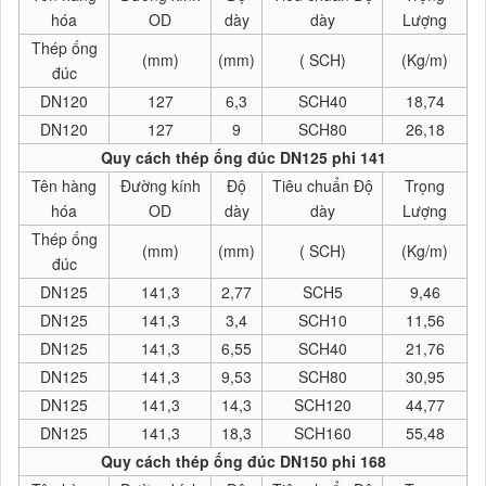
hóa
OD
dày
dày
Lượng
Thép ống
(mm)
(mm)
( SCH)
(Kg/m)
đúc
DN120
127
6,3
SCH40
18,74
DN120
127
9
SCH80
26,18
Quy cách thép ống đúc DN125 phi 141
Tên hàng
Đường kính
Độ
Tiêu chuẩn Độ
Trọng
hóa
OD
dày
dày
Lượng
Thép ống
(mm)
(mm)
( SCH)
(Kg/m)
đúc
DN125
141,3
2,77
SCH5
9,46
DN125
141,3
3,4
SCH10
11,56
DN125
141,3
6,55
SCH40
21,76
DN125
141,3
9,53
SCH80
30,95
DN125
141,3
14,3
SCH120
44,77
DN125
141,3
18,3
SCH160
55,48
Quy cách thép ống đúc DN150 phi 168