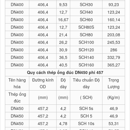
DN400
406,4
9,53
SCH30
93,23
DN400
406,4
12,7
SCH40
123,24
DN400
406,4
16,67
SCH60
160,14
DN400
406,4
12,7
SCH80S
123,24
DN400
406,4
21,4
SCH80
203,08
DN400
406,4
26,2
SCH100
245,53
DN400
406,4
30,9
SCH120
286
DN400
406,4
36,5
SCH140
332,79
DN400
406,4
40,5
SCH160
365,27
Quy cách thép ống đúc DN450 phi 457
Tên hàng
Đường kính
Độ
Tiêu chuẩn Độ
Trọng
hóa
OD
dày
dày
Lượng
Thép ống
(mm)
(mm)
( SCH)
(Kg/m)
đúc
DN450
457,2
4,2
SCH 5s
46,9
DN450
457,2
4,2
SCH 5
46,9
DN450
457,2
4,78
SCH 10s
53,31