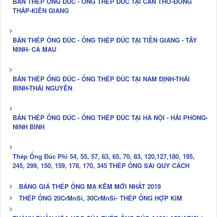
BÁN THÉP ỐNG ĐÚC - ỐNG THÉP ĐÚC TẠI CẦN THƠ-ĐỒNG
THÁP-KIÊN GIANG
BÁN THÉP ỐNG ĐÚC - ỐNG THÉP ĐÚC TẠI TIỀN GIANG - TÂY
NINH- CÀ MAU
BÁN THÉP ỐNG ĐÚC - ỐNG THÉP ĐÚC TẠI NAM ĐỊNH-THÁI
BÌNH-THÁI NGUYÊN
BÁN THÉP ỐNG ĐÚC - ỐNG THÉP ĐÚC TẠI HÀ NỘI - HẢI PHÒNG-
NINH BÌNH
Thép Ống Đúc Phi 54, 55, 57, 63, 65, 70, 83, 120,127,180, 195,
245, 299, 150, 159, 178, 170, 345 THÉP ỐNG SAI QUY CÁCH
BẢNG GIÁ THÉP ỐNG MẠ KẼM MỚI NHẤT 2019
THÉP ỐNG 20CrMnSi, 30CrMnSi- THÉP ỐNG HỢP KIM