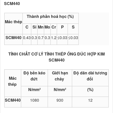
SCM440
Thành phần hoá học (%)
Mác thép
C
Si
Mn
Mo
Cr
P
S
SCM440
0.43
0.3
0.7
0.3
1.2
≤0.03
≤0.03
TÍNH CHẤT CƠ LÝ TÍNH THÉP ỐNG ĐÚC HỢP KIM
SCM440
Độ bền kéo
Giới hạn
Độ dãn dài tương
Mác
đứt
chảy
đối
thép
N/mm²
N/mm²
(%)
SCM440
1080
930
12