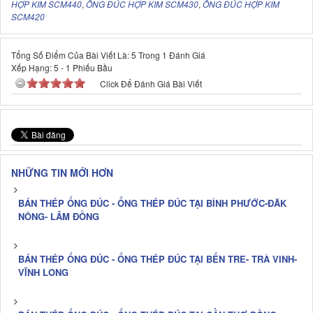
HỢP KIM SCM440
,
ỐNG ĐÚC HỢP KIM SCM430
,
ỐNG ĐÚC HỢP KIM
SCM420
Tổng Số Điểm Của Bài Viết Là: 5 Trong 1 Đánh Giá
Xếp Hạng:
5
-
1
Phiếu Bầu
Click Để Đánh Giá Bài Viết
NHỮNG TIN MỚI HƠN
BÁN THÉP ỐNG ĐÚC - ỐNG THÉP ĐÚC TẠI BÌNH PHƯỚC-ĐĂK
NÔNG- LÂM ĐỒNG
BÁN THÉP ỐNG ĐÚC - ỐNG THÉP ĐÚC TẠI BẾN TRE- TRÀ VINH-
VĨNH LONG