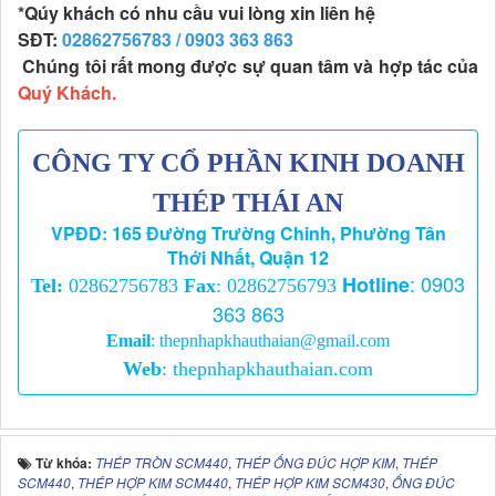
*
Qúy khách có nhu cầu vui lòng xin liên hệ
SĐT:
02862756783 /
0903 363 863
Chúng tôi rất mong được sự quan tâm và hợp tác của
Quý Khách.
CÔNG TY CỔ PHẦN KINH DOANH
THÉP THÁI AN
VPĐD: 165 Đường Trường Chinh, Phường Tân
Thới Nhất, Quận 12
:
0903
Hotline
Tel:
02862756783
Fax
: 02862756793
363 863
Email
:
thepnhapkhauthaian@gmail.com
Web
:
thepnhapkhauthaian.com
Từ khóa:
THÉP TRÒN SCM440
,
THÉP ỐNG ĐÚC HỢP KIM
,
THÉP
SCM440
,
THÉP HỢP KIM SCM440
,
THÉP HỢP KIM SCM430
,
ỐNG ĐÚC