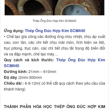
Thép Ống Đúc Hợp KIm SCM440
Ứng dụng:
Thép Ống Đúc Hợp Kim SCM440
• Chế tạo gia công các đường ống chịu nhiệt, chịu áp xuất
cao, con lăn, các chi tiết chịu mài mòn, linh kiện xe ôtô,
trục pitong, trục cán, các chi tiết chịu tải trọng độ biến đổi
và va đập mạnh, chế tạo máy…
Quy cách và kích thước:
Thép Ống Đúc Hợp Kim
SCM440
Đường kính:
21mm – 610mm
Độ dày :
2mm-300mm
Chiều dài :
6-9-12m( có thể cắt quy cách theo yêu cầu của
khách hàng)
THÀNH PHẦN HÓA HỌC THÉP ỐNG ĐÚC HỢP KIM