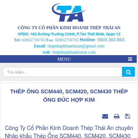
CÔNG TY CỔ PHẦN KINH DOANH THÉP THÁI AN
VPĐD: 165 Đường Trường Chinh, P.Tân Thới Nhất, Quận 12
Hotline
:
0903 363 863
Tel:
02862756783
Fax
: 02862756793
Email
:
thepnhapkhauthaian@gmail.com
web
:
thepnhapkhauthaian.com
MENU
THÉP ỐNG SCM440, SCM420, SCM430 THÉP
ỐNG ĐÚC HỢP KIM
Công Ty Cổ Phần Kinh Doanh Thép Thái An chuyên
Nhập khẩu Thép Ống SCM440, SCM420, SCM430