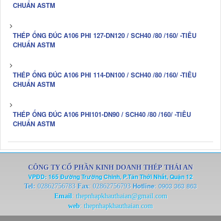
CHUẨN ASTM
THÉP ỐNG ĐÚC A106 PHI 127-DN120 / SCH40 /80 /160/ -TIÊU
CHUẨN ASTM
THÉP ỐNG ĐÚC A106 PHI 114-DN100 / SCH40 /80 /160/ -TIÊU
CHUẨN ASTM
THÉP ỐNG ĐÚC A106 PHI101-DN90 / SCH40 /80 /160/ -TIÊU
CHUẨN ASTM
CÔNG TY CỔ PHẦN KINH DOANH THÉP THÁI AN
VPĐD: 165 Đường Trường Chinh, P.Tân Thới Nhất, Quận 12
Hotline
:
0903 363 863
Tel:
02862756783
Fax
: 02862756793
Email
:
thepnhapkhauthaian@gmail.com
web
:
thepnhapkhauthaian.com