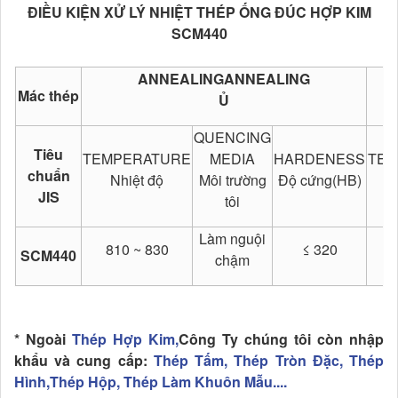
ĐIỀU KIỆN XỬ LÝ NHIỆT THÉP ỐNG ĐÚC HỢP KIM
SCM440
ANNEALINGANNEALING
Mác thép
Ủ
QUENCING
Tiêu
TEMPERATURE
MEDIA
HARDENESS
TEM
chuẩn
Nhiệt độ
Môi trường
Độ cứng(HB)
JIS
tôi
Làm nguội
810 ~ 830
≤ 320
5
SCM440
chậm
* Ngoài
Thép Hợp Kim,
Công Ty chúng tôi còn nhập
khẩu và cung cấp:
Thép Tấm, Thép Tròn Đặc, Thép
Hình,Thép Hộp, Thép Làm Khuôn Mẫu....