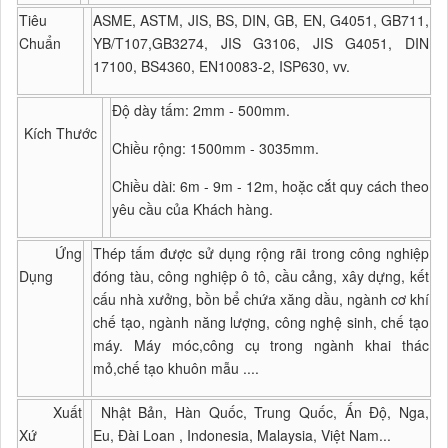
Tiêu
ASME, ASTM, JIS, BS, DIN, GB, EN, G4051, GB711,
Chuẩn
YB/T107,GB3274, JIS G3106, JIS G4051, DIN
17100, BS4360, EN10083-2, ISP630, vv.
Độ dày tấm: 2mm - 500mm.
Kích Thước
Chiều rộng: 1500mm - 3035mm.
Chiều dài: 6m - 9m - 12m, hoặc cắt quy cách theo
yêu cầu của Khách hàng.
Ứng
Thép tấm được sử dụng rộng rãi trong công nghiệp
Dụng
đóng tàu, công nghiệp ô tô, cầu cảng, xây dựng, kết
cấu nhà xưởng, bồn bể chứa xăng dầu, ngành cơ khí
chế tạo, ngành năng lượng, công nghệ sinh, chế tạo
máy. Máy móc,công cụ trong ngành khai thác
mỏ,chế tạo khuôn mẫu ....
Xuất
Nhật Bản, Hàn Quốc, Trung Quốc, Ấn Độ, Nga,
Xứ
Eu, Đài Loan , Indonesia, Malaysia, Việt Nam...