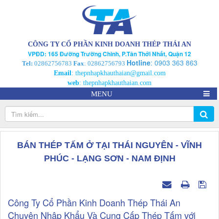
CÔNG TY CỔ PHẦN KINH DOANH THÉP THÁI AN
VPĐD: 165 Đường Trường Chinh, P.Tân Thới Nhất, Quận 12
Hotline
:
0903 363 863
Tel:
02862756783
Fax
: 02862756793
Email
:
thepnhapkhauthaian@gmail.com
web
:
thepnhapkhauthaian.com
MENU
BÁN THÉP TẤM Ở TẠI THÁI NGUYÊN - VĨNH
PHÚC - LẠNG SƠN - NAM ĐỊNH
Công Ty Cổ Phần Kinh Doanh Thép Thái An
Chuyên Nhập Khẩu Và Cung Cấp Thép Tấm với