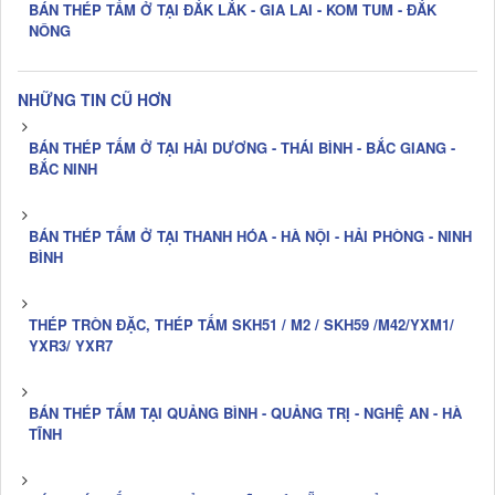
BÁN THÉP TẤM Ở TẠI ĐẮK LẮK - GIA LAI - KOM TUM - ĐẮK
NÔNG
NHỮNG TIN CŨ HƠN
BÁN THÉP TẤM Ở TẠI HẢI DƯƠNG - THÁI BÌNH - BẮC GIANG -
BẮC NINH
BÁN THÉP TẤM Ở TẠI THANH HÓA - HÀ NỘI - HẢI PHÒNG - NINH
BÌNH
THÉP TRÒN ĐẶC, THÉP TẤM SKH51 / M2 / SKH59 /M42/YXM1/
YXR3/ YXR7
BÁN THÉP TẤM TẠI QUẢNG BÌNH - QUẢNG TRỊ - NGHỆ AN - HÀ
TĨNH