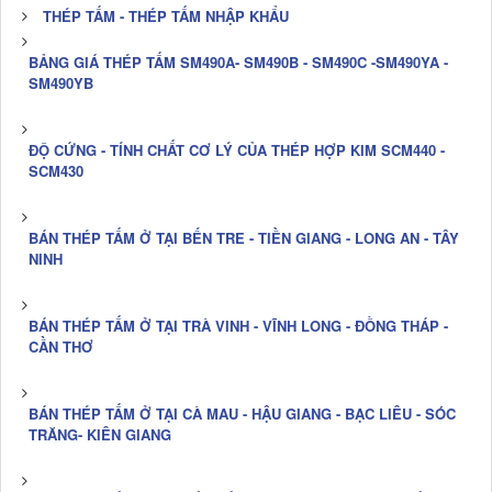
THÉP TẤM - THÉP TẤM NHẬP KHẨU
BẢNG GIÁ THÉP TẤM SM490A- SM490B - SM490C -SM490YA -
SM490YB
ĐỘ CỨNG - TÍNH CHẤT CƠ LÝ CỦA THÉP HỢP KIM SCM440 -
SCM430
BÁN THÉP TẤM Ở TẠI BẾN TRE - TIỀN GIANG - LONG AN - TÂY
NINH
BÁN THÉP TẤM Ở TẠI TRÀ VINH - VĨNH LONG - ĐỒNG THÁP -
CẦN THƠ
BÁN THÉP TẤM Ở TẠI CÀ MAU - HẬU GIANG - BẠC LIÊU - SÓC
TRĂNG- KIÊN GIANG