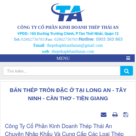
CÔNG TY CỔ PHẦN KINH DOANH THÉP THÁI AN
VPĐD: 165 Đường Trường Chinh, P.Tân Thới Nhất, Quận 12
Hotline
:
0903 363 863
Tel:
02862756783
Fax
: 02862756793
Email
:
thepnhapkhauthaian@gmail.com
web
:
thepnhapkhauthaian.com
MENU
BÁN THÉP TRÒN ĐẶC Ở TẠI LONG AN - TÂY
NINH - CẦN THƠ - TIỀN GIANG
Công Ty Cổ Phần Kinh Doanh Thép Thái An
Chuyên Nhập Khẩu Và Cung Cấp Các Loại Thép