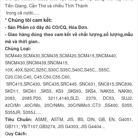
Tiền Giang, Cần Thơ và nhiều Tỉnh Thành
trong cả nước.....
* Chúng tôi cam kết:
- Sản Phẩm có đầy đủ CO/CQ, Hóa Đơn.
- Giao hàng đúng theo cam kết về chất lượng,số lượng,mẫu
mã và thời gian..
Chủng Loại:
SCM440,SCM430,SCM435,SCM420,SCM415,SNCM440,
SNCM430,SNCM439,SNCM415,
10X..40X.S20C,S25C,S30C.S35C,S40C,S45C,..S55C.
C20.C30,C40, C45.C50,C55.C60,
SRC415,SRC430, SRC435,SRC445. SNC631, SNC815,SNC836,
SKD11, SKD61 ,SKS3, KS3 ,SKS93, SKS4, NAK55, NAK80,
2083, 2085.P20, 3211,4140,SLD, 2379, DC53, SUJ2,
42CrMn ,40CrMo, 20CrNiMo, 30CrNiMo3..CT3 ,SS400, S355,
S355JR, S355J.....
Tiêu Chuẩn:
ASME, ASTM, JIS, BS, DIN, GB, EN, G4051,
GB711, YB/T107,GB3274, JIS G4303, JIS G4404...
Q
uy Cách: