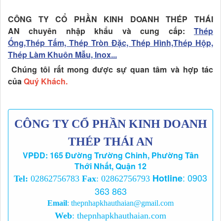
CÔNG TY CỔ PHẦN KINH DOANH THÉP THÁI
AN chuyên nhập khẩu và cung cấp:
Thép
Ống,Thép Tấm, Thép Tròn Đặc, Thép Hình,Thép Hộp,
Thép Làm Khuôn Mẫu, Inox...
Chúng tôi rất mong được sự quan tâm và hợp tác
của
Quý Khách.
CÔNG TY CỔ PHẦN KINH DOANH
THÉP THÁI AN
VPĐD: 165 Đường Trường Chinh, Phường Tân
Thới Nhất, Quận 12
:
0903
Hotline
Tel:
02862756783
Fax
: 02862756793
363 863
Email
:
thepnhapkhauthaian@gmail.com
Web
:
thepnhapkhauthaian.com