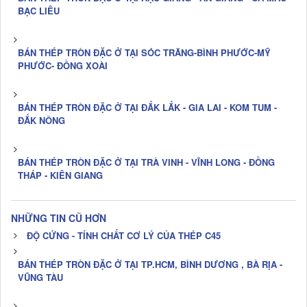
BẠC LIÊU
BÁN THÉP TRÒN ĐẶC Ở TẠI SÓC TRĂNG-BÌNH PHƯỚC-MỸ
PHƯỚC- ĐỒNG XOÀI
BÁN THÉP TRÒN ĐẶC Ở TẠI ĐẮK LẮK - GIA LAI - KOM TUM -
ĐẮK NÔNG
BÁN THÉP TRÒN ĐẶC Ở TẠI TRÀ VINH - VĨNH LONG - ĐỒNG
THÁP - KIÊN GIANG
NHỮNG TIN CŨ HƠN
ĐỘ CỨNG - TÍNH CHẤT CƠ LÝ CỦA THÉP C45
BÁN THÉP TRÒN ĐẶC Ở TẠI TP.HCM, BÌNH DƯƠNG , BÀ RỊA -
VŨNG TÀU