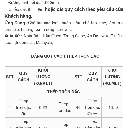
- Đường kính tối đa 1.000mm
hoặc cắt quy cách theo yêu cầu của
- Chiều dài: 6m - 9m
Khách hàng.
Ứng Dụng
:Chế tạo các loại khuôn mẫu, chế tạo máy, làm trục
cán ,láp. bulong, bánh răng ,con lăn..
Xuất Xứ :
Nhật Bản, Hàn Quốc, Trung Quốc, Ấn Độ, Nga, Eu, Đài
Loan ,Indonesia, Malaysia,
BẢNG QUY CÁCH THÉP TRÒN ĐẶC
KHỐI
KHỐI
QUY
QUY
STT
LƯỢNG
STT
LƯỢNG
CÁCH
CÁCH
(KG/MÉT)
(KG/MÉT)
THÉP TRÒN ĐẶC
Thép
Thép
Thép
1
tròn đặc
0.22
46
tròn đặc
148.12
tròn đặc
Ø6
Ø155
Thép
Thép
Thép
2
tròn đặc
0.39
47
tròn đặc
157.83