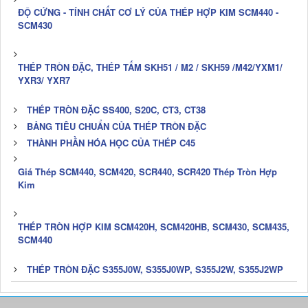
ĐỘ CỨNG - TÍNH CHẤT CƠ LÝ CỦA THÉP HỢP KIM SCM440 -
SCM430
THÉP TRÒN ĐẶC, THÉP TẤM SKH51 / M2 / SKH59 /M42/YXM1/
YXR3/ YXR7
THÉP TRÒN ĐẶC SS400, S20C, CT3, CT38
BẢNG TIÊU CHUẨN CỦA THÉP TRÒN ĐẶC
THÀNH PHẦN HÓA HỌC CỦA THÉP C45
Giá Thép SCM440, SCM420, SCR440, SCR420 Thép Tròn Hợp
Kim
THÉP TRÒN HỢP KIM SCM420H, SCM420HB, SCM430, SCM435,
SCM440
THÉP TRÒN ĐẶC S355J0W, S355J0WP, S355J2W, S355J2WP