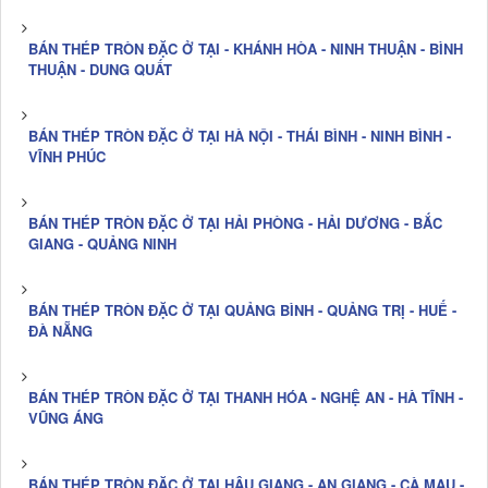
BÁN THÉP TRÒN ĐẶC Ở TẠI - KHÁNH HÒA - NINH THUẬN - BÌNH
THUẬN - DUNG QUẤT
BÁN THÉP TRÒN ĐẶC Ở TẠI HÀ NỘI - THÁI BÌNH - NINH BÌNH -
VĨNH PHÚC
BÁN THÉP TRÒN ĐẶC Ở TẠI HẢI PHÒNG - HẢI DƯƠNG - BẮC
GIANG - QUẢNG NINH
BÁN THÉP TRÒN ĐẶC Ở TẠI QUẢNG BÌNH - QUẢNG TRỊ - HUẾ -
ĐÀ NẴNG
BÁN THÉP TRÒN ĐẶC Ở TẠI THANH HÓA - NGHỆ AN - HÀ TĨNH -
VŨNG ÁNG
BÁN THÉP TRÒN ĐẶC Ở TẠI HẬU GIANG - AN GIANG - CÀ MAU -