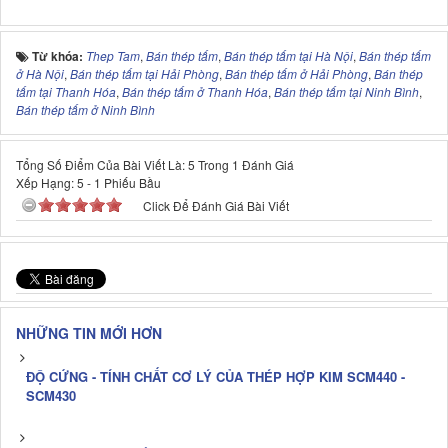
Từ khóa:
Thep Tam
,
Bán thép tấm
,
Bán thép tấm tại Hà Nội
,
Bán thép tấm
ở Hà Nội
,
Bán thép tấm tại Hải Phòng
,
Bán thép tấm ở Hải Phòng
,
Bán thép
tấm tại Thanh Hóa
,
Bán thép tấm ở Thanh Hóa
,
Bán thép tấm tại Ninh Bình
,
Bán thép tấm ở Ninh Bình
Tổng Số Điểm Của Bài Viết Là: 5 Trong 1 Đánh Giá
Xếp Hạng:
5
-
1
Phiếu Bầu
Click Để Đánh Giá Bài Viết
NHỮNG TIN MỚI HƠN
ĐỘ CỨNG - TÍNH CHẤT CƠ LÝ CỦA THÉP HỢP KIM SCM440 -
SCM430