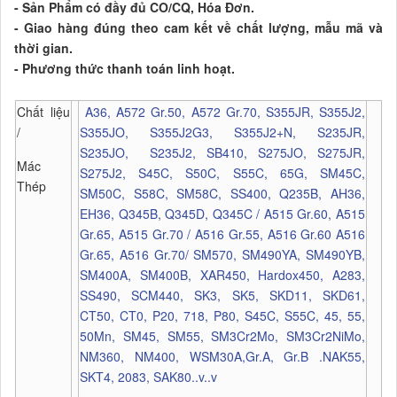
- Sản Phẩm có đầy đủ CO/CQ, Hóa Đơn.
- Giao hàng đúng theo cam kết về chất lượng, mẫu mã và
thời gian.
- Phương thức thanh toán linh hoạt.
Chất liệu
A36, A572 Gr.50, A572 Gr.70, S355JR, S355J2,
/
S355JO, S355J2G3, S355J2+N, S235JR,
S235JO, S235J2, SB410, S275JO, S275JR,
Mác
S275J2, S45C, S50C, S55C, 65G, SM45C,
Thép
SM50C, S58C, SM58C, SS400, Q235B, AH36,
EH36, Q345B, Q345D, Q345C / A515 Gr.60, A515
Gr.65, A515 Gr.70 / A516 Gr.55, A516 Gr.60 A516
Gr.65, A516 Gr.70/ SM570, SM490YA, SM490YB,
SM400A, SM400B, XAR450, Hardox450, A283,
SS490, SCM440, SK3, SK5, SKD11, SKD61,
CT50, CT0, P20, 718, P80, S45C, S55C, 45, 55,
50Mn, SM45, SM55, SM3Cr2Mo, SM3Cr2NiMo,
NM360, NM400, WSM30A,Gr.A, Gr.B .NAK55,
SKT4, 2083, SAK80..v..v