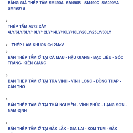
BẢNG GIÁ THÉP TẤM SM490A- SM490B - SM490C -SM490YA -
SM490YB
THÉP TẤM A572 DÀY
4LY/6LY/8LY/10LY/12LY/14LY/16LY/18LY/20LY/25LY/30LY
THÉP LÀM KHUÔN Cr12MoV
BÁN THÉP TẤM Ở TẠI CÀ MAU - HẬU GIANG - BẠC LIÊU - SÓC
TRĂNG- KIÊN GIANG
BÁN THÉP TẤM Ở TẠI TRÀ VINH - VĨNH LONG - ĐỒNG THÁP -
CẦN THƠ
BÁN THÉP TẤM Ở TẠI THÁI NGUYÊN - VĨNH PHÚC - LẠNG SƠN -
NAM ĐỊNH
BÁN THÉP TẤM Ở TẠI ĐẮK LẮK - GIA LAI - KOM TUM - ĐẮK