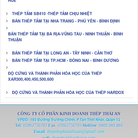
HUẾ
THÉP TẤM SB410 -THÉP TẤM CHỊU NHIỆT
BÁN THÉP TẤM TẠI NHA TRANG - PHÚ YÊN - BÌNH ĐỊNH
BÁN THÉP TẤM TẠI BÀ RỊA-VŨNG TÀU - NINH THUẬN - BÌNH
THUẬN
BÁN THÉP TẤM TẠI LONG AN - TÂY NINH - CẦN THƠ
BÁN THÉP TẤM TẠI TP.HCM - ĐỒNG NAI - BÌNH DƯƠNG
ĐỘ CỨNG VÀ THÀNH PHẦN HÓA HỌC CỦA THÉP
XAR300,400,450,500,600
ĐỘ CỨNG VÀ THÀNH PHẦN HÓA HỌC CỦA THÉP HARDOX
CÔNG TY CỔ PHẦN KINH DOANH THÉP THÁI AN
VPĐD: 165 Đường Trường Chinh, P.Tân Thới Nhất, Quận 12
Hotline
:
0903 363 863
Tel:
02862756783
Fax
: 02862756793
Email
:
thepnhapkhauthaian@gmail.com
web
:
thepnhapkhauthaian.com