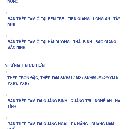
NÔNG
BÁN THÉP TẤM Ở TẠI BẾN TRE - TIỀN GIANG - LONG AN - TÂY
NINH
BÁN THÉP TẤM Ở TẠI HẢI DƯƠNG - THÁI BÌNH - BẮC GIANG -
BẮC NINH
NHỮNG TIN CŨ HƠN
THÉP TRÒN ĐẶC, THÉP TẤM SKH51 / M2 / SKH59 /M42/YXM1/
YXR3/ YXR7
BÁN THÉP TẤM TẠI QUẢNG BÌNH - QUẢNG TRỊ - NGHỆ AN - HÀ
TĨNH
BÁN THÉP TẤM TẠI QUẢNG NGÃI - ĐÀ NẴNG - QUẢNG NAM -