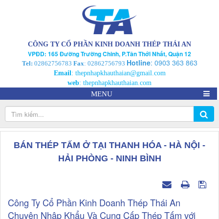
CÔNG TY CỔ PHẦN KINH DOANH THÉP THÁI AN
VPĐD: 165 Đường Trường Chinh, P.Tân Thới Nhất, Quận 12
Hotline
:
0903 363 863
Tel:
02862756783
Fax
: 02862756793
Email
:
thepnhapkhauthaian@gmail.com
web
:
thepnhapkhauthaian.com
MENU
BÁN THÉP TẤM Ở TẠI THANH HÓA - HÀ NỘI -
HẢI PHÒNG - NINH BÌNH
Công Ty Cổ Phần Kinh Doanh Thép Thái An
Chuyên Nhập Khẩu Và Cung Cấp Thép Tấm với