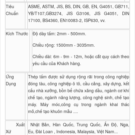
Tiêu
ASME, ASTM, JIS, BS, DIN, GB, EN, G4051, GB711,
Chuẩn
YB/T107,GB3274, JIS G3106, JIS G4051, DIN
17100, BS4360, EN10083-2, ISP630, vv.
Kích Thước
Độ dày tấm: 2mm - 500mm.
Chiều rộng: 1500mm - 3035mm.
Chiều dài: 6m - 9m - 12m, hoặc cắt quy cách theo
yêu cầu của Khách hàng.
Ứng
Thép tấm được sử dụng rộng rãi trong công nghiệp
Dụng
đóng tàu, công nghiệp ô tô, cầu cảng, xây dựng, kết
cấu nhà xưởng, bồn bể chứa xăng dầu, ngành cơ khí
chế tạo, ngành năng lượng, công nghệ sinh, chế tạo
máy. Máy móc,công cụ trong ngành khai thác
mỏ,chế tạo khuôn mẫu ....
Xuất
Nhật Bản, Hàn Quốc, Trung Quốc, Ấn Độ, Nga,
Xứ
Eu, Đài Loan , Indonesia, Malaysia, Việt Nam...