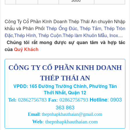
Công Ty Cổ Phần Kinh Doanh Thép Thái An chuyên Nhập
khẩu và Phân Phối
Thép Ống Đúc, Thép Tấm, Thép Tròn
Đặc,Thép Hình, Thép Cuộn.Thép làm Khuôn Mẫu, Inox....
Chúng tôi rất mong được sự quan tâm và hợp tác
của
Quý Khách
CÔNG TY CỔ PHẦN KINH DOANH
THÉP THÁI AN
VPĐD: 165 Đường Trường Chinh, Phường Tân
Thới Nhất, Quận 12
:
0903
Hotline
Tel:
02862756783
Fax
: 02862756793
363 863
Email
:
thepnhapkhauthaian@gmail.com
Web
:
thepnhapkhauthaian.com