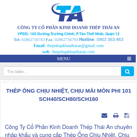
CÔNG TY CỔ PHẦN KINH DOANH THÉP THÁI AN
VPĐD: 165 Đường Trường Chinh, P.Tân Thới Nhất, Quận 12
Hotline
:
0903 363 863
Tel:
02862756783
Fax
: 02862756793
Email
:
thepnhapkhauthaian@gmail.com
web
:
thepnhapkhauthaian.com
MENU
THÉP ỐNG CHỊU NHIỆT, CHỊU MÀI MÒN PHI 101
SCH40/SCH80/SCH160
Công Ty Cổ Phần Kinh Doanh Thép Thái An chuyên
nhập khấu và cung cấp Thép Ống Chịu Nhiệt, Chịu