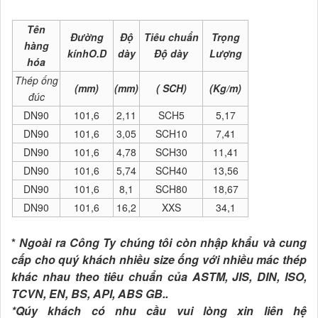
Tên
Đường
Độ
Tiêu chuẩn
Trọng
hàng
kínhO.D
dày
Độ dày
Lượng
hóa
Thép ống
(mm)
(mm)
( SCH)
(Kg/m)
đúc
DN90
101,6
2,11
SCH5
5,17
DN90
101,6
3,05
SCH10
7,41
DN90
101,6
4,78
SCH30
11,41
DN90
101,6
5,74
SCH40
13,56
DN90
101,6
8,1
SCH80
18,67
DN90
101,6
16,2
XXS
34,1
*
Ngoài ra Công Ty chúng tôi còn nhập khẩu và cung
cấp cho quý khách nhiều size ống với nhiều mác thép
khác nhau theo tiêu chuẩn của ASTM, JIS, DIN, ISO,
TCVN, EN, BS, API, ABS GB..
*Qúy khách có nhu cầu vui lòng xin liên hệ