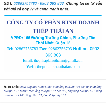
SĐT:
02862756783 /
0903 363 863
Chúng tôi sẽ
tư vấn
với giá cả hợp lý và cạnh tranh nhất.
CÔNG TY CỔ PHẦN KINH DOANH
THÉP THÁI AN
VPĐD: 165 Đường Trường Chinh, Phường Tân
Thới Nhất, Quận 12
:
0903
Hotline
Tel:
02862756783
Fax
: 02862756793
363 863
Email
:
thepnhapkhauthaian@gmail.com
Web
:
thepnhapkhauthaian.com
Từ khóa:
thép ống đúc nhập khẩu
,
thép ống đúc phi 101 sch40
,
thép ống
đúc phi 101 sch80
,
thép ống đúc phi 101 sch160
,
ống thép đúc phi 101
,
thep
ong duc phi 101
,
ống đúc 101
,
ống thép dày 101