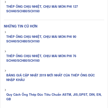
THÉP ỐNG CHỊU NHIỆT, CHỊU MÀI MÒN PHI 127
SCH40/SCH80/SCH160
NHỮNG TIN CŨ HƠN
THÉP ỐNG CHỊU NHIỆT, CHỊU MÀI MÒN PHI 90
SCH40/SCH80/SCH160
THÉP ỐNG CHỊU NHIỆT, CHỊU MÀI MÒN PHI 76
SCH40/SCH80/SCH160
BẢNG GIÁ CẬP NHẬT 2019 MỚI NHẤT CỦA THÉP ỐNG ĐÚC
NHẬP KHẨU
Quy Cách Ống Thép Đúc Tiêu Chuẩn ASTM, JIS,GPST, DIN, EN,
GB