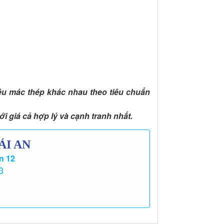
ều mác thép khác nhau theo tiêu chuẩn
ới giá cả hợp lý và cạnh tranh nhất.
ÁI AN
n 12
3