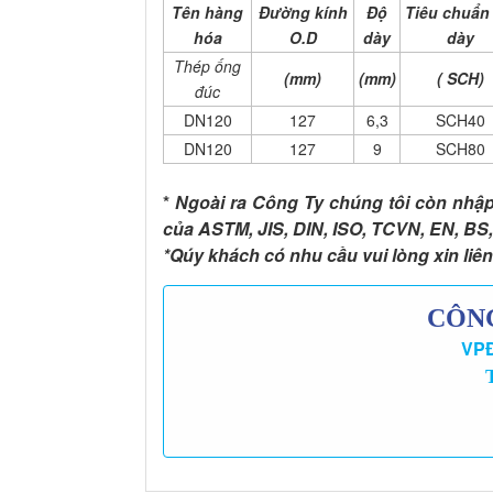
Tên hàng
Đường kính
Độ
Tiêu chuẩn
hóa
O.D
dày
dày
Thép ống
(mm)
(mm)
( SCH)
đúc
DN120
127
6,3
SCH40
DN120
127
9
SCH80
*
Ngoài ra Công Ty chúng tôi còn nhập
của ASTM, JIS, DIN, ISO, TCVN, EN, BS,
*Qúy khách có nhu cầu vui lòng xin liê
CÔNG
VPĐ