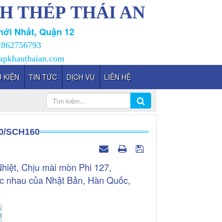
H THÉP THÁI AN
ới Nhất, Quận 12
2862756793
apkhauthaian.com
 KIỆN
TIN TỨC
DỊCH VỤ
LIÊN HỆ
0/SCH160
iệt, Chịu mài mòn Phi 127,
c nhau của Nhật Bản, Hàn Quốc,