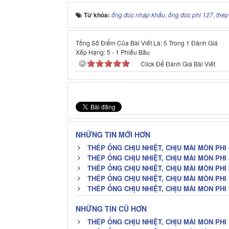
Từ khóa:
ống đúc nhập khẩu
,
ống đúc phi 127
,
thép
Tổng Số Điểm Của Bài Viết Là: 5 Trong 1 Đánh Giá
Xếp Hạng:
5
-
1
Phiếu Bầu
Click Để Đánh Giá Bài Viết
NHỮNG TIN MỚI HƠN
THÉP ỐNG CHỊU NHIỆT, CHỊU MÀI MÒN PHI
THÉP ỐNG CHỊU NHIỆT, CHỊU MÀI MÒN PHI
THÉP ỐNG CHỊU NHIỆT, CHỊU MÀI MÒN PHI
THÉP ỐNG CHỊU NHIỆT, CHỊU MÀI MÒN PHI
THÉP ỐNG CHỊU NHIỆT, CHỊU MÀI MÒN PHI
NHỮNG TIN CŨ HƠN
THÉP ỐNG CHỊU NHIỆT, CHỊU MÀI MÒN PHI