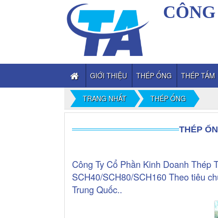
CÔNG 
GIỚI THIỆU
THÉP ỐNG
THÉP TẤM
TRANG NHẤT
THÉP ỐNG
THÉP ỐN
Công Ty Cổ Phần Kinh Doanh Thép Th
SCH40/SCH80/SCH160 Theo tiêu chuẩ
Trung Quốc..