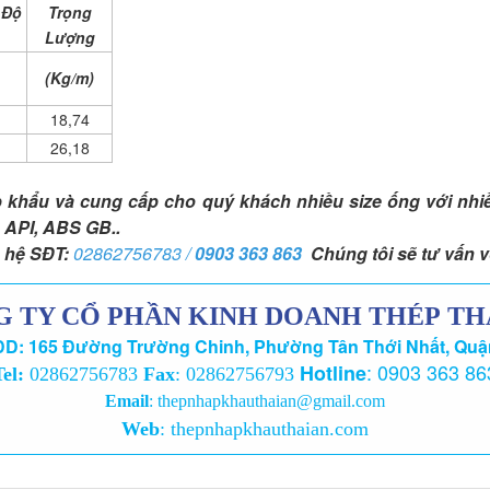
 Độ
Trọng
Lượng
(Kg/m)
18,74
26,18
 khẩu và cung cấp cho quý khách nhiều size ống với nhi
 API, ABS GB..
n hệ SĐT:
02862756783 /
0903 363 863
Chúng tôi sẽ
tư vấn v
 TY CỔ PHẦN KINH DOANH THÉP TH
D: 165 Đường Trường Chinh, Phường Tân Thới Nhất, Quậ
:
0903 363 86
Hotline
Tel:
02862756783
Fax
: 02862756793
Email
:
thepnhapkhauthaian@gmail.com
Web
:
thepnhapkhauthaian.com