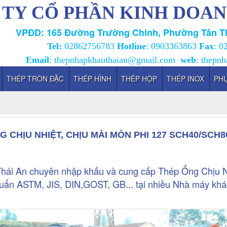
TY CỔ PHẦN KINH DOAN
VPĐD: 165 Đường Trường Chinh, Phường Tân Th
Tel:
02862756783
Hotline
:
0903363863
Fax
: 0
Email
:
thepnhapkhauthaian@gmail.com
web
:
thepnh
THÉP TRÒN ĐẶC
THÉP HÌNH
THÉP HỘP
THÉP INOX
PHỤ
G CHỊU NHIỆT, CHỊU MÀI MÒN PHI 127 SCH40/SCH8
ái An chuyên nhập khấu và cung cấp Thép Ống Chịu Nh
n ASTM, JIS, DIN,GOST, GB... tại nhiều Nhà máy khá