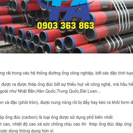
g rãi trong các hệ thống đường ống công nghiệp, bởi các đặc tính tuyệ
 được ra được thép ống đúc bởi sự thiếu hụt về công nghệ, mà hầu hế
ngoài như Nhật Bản,Hàn Quốc,Trung Quốc,Đài Loan...
 và đặc (phôi tròn), được nung nóng rồi bị đẩy hay kéo ra khỏi form đ
p ống đúc (carbon) là loại ống được sử dụng phổ biến nhất.
ất cao, nhiệt độ cao và sức chống chịu cao thì thép ống đúc đáp ứng
được dùng thông dụng hơn vì