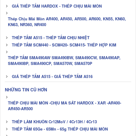
GIÁ THÉP TẤM HARDOX - THÉP CHỊU MÀI MÒN
Thép Chịu Mài Mòn AR400, AR450, AR500, AR600, KN55, KN60,
KN63, NR360, NR400
THÉP TẤM A515 - THÉP TẤM CHỊU NHIỆT
THÉP TẤM SCM440 - SCM420- SCM415- THÉP HỢP KIM
THÉP TẤM SMA490AW SMA490BW, SMA490CW, SMA490AP,
SMA490BP, SMA490CP, SMA570W, SMA570P
GIÁ THÉP TẤM A515 - GIÁ THÉP TẤM A516
NHỮNG TIN CŨ HƠN
THÉP CHỊU MÀI MÒN -CHỊU MA SÁT HARDOX - XAR -AR400-
AR450-AR500
THÉP LÀM KHUÔN Cr12MoV / 4Cr13H / 4Cr13
THÉP TẤM 65Ge - 65Mn - 65g THÉP CHỊU MÀI MÒN