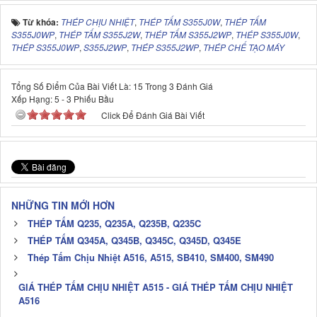
Từ khóa:
THÉP CHỊU NHIỆT
,
THÉP TẤM S355J0W
,
THÉP TẤM
S355J0WP
,
THÉP TẤM S355J2W
,
THÉP TẤM S355J2WP
,
THÉP S355J0W
,
THÉP S355J0WP
,
S355J2WP
,
THÉP S355J2WP
,
THÉP CHẾ TẠO MÁY
Tổng Số Điểm Của Bài Viết Là: 15 Trong 3 Đánh Giá
Xếp Hạng:
5
-
3
Phiếu Bầu
Click Để Đánh Giá Bài Viết
NHỮNG TIN MỚI HƠN
THÉP TẤM Q235, Q235A, Q235B, Q235C
THÉP TẤM Q345A, Q345B, Q345C, Q345D, Q345E
Thép Tấm Chịu Nhiệt A516, A515, SB410, SM400, SM490
GIÁ THÉP TẤM CHỊU NHIỆT A515 - GIÁ THÉP TẤM CHỊU NHIỆT
A516