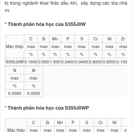
bị trong nghành khai thác dầu khí, xây dựng các tòa nhà
vv.
* Thành phần hóa học của S355J0W
C
Si
Mn
P
S
Cr
Ni
Zr
Mác thép
max
max
max
max
max
max
max
max
%
%
%
%
%
%
%
%
S355J0W
0.1600
0.500
1.500
0.0400
0.0400
0.8000
0.6500
0.1500
N
Al
max
max
%
%
0.0090
0.0200
* Thành phần hóa học của S355J0WP
C
Si
Mn
P
S
Cr
Ni
N
Mác thép
max
max
max
max
max
max
max
ma