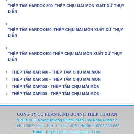
THÉP TẤM HARDOX 500 -THÉP CHỊU MÀI MÒN XUẤT XỨ THỤY
ĐIỂN
THÉP TẤM HARDOX450 -THÉP CHỊU MÀI MÒN XUẤT XỨ THỤY
ĐIỂN
THÉP TẤM HARDOX400 THÉP CHỊU MÀI MÒN XUẤT XỨ THỤY
ĐIỂN
THÉP TẤM XAR 600 - THÉP TẤM CHỊU MÀI MÒN
THÉP TẤM XAR 500 - THÉP TẤM CHỊU MÀI MÒN
THÉP TẤM XAR450 - THÉP TẤM CHỊU MÀI MÒN
THÉP TẤM XAR400 - THÉP TẤM CHỊU MÀI MÒN
CÔNG TY CỔ PHẦN KINH DOANH THÉP THÁI AN
VPĐD: 165 Đường Trường Chinh, P.Tân Thới Nhất, Quận 12
Hotline
:
0903 363 863
Tel:
02862756783
Fax
: 02862756793
Email
:
thepnhapkhauthaian@gmail.com