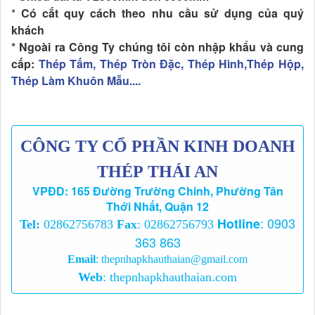
*
Có cắt quy cách theo nhu cầu sử dụng của quý
khách
* Ngoài
ra Công Ty chúng tôi còn nhập khẩu và cung
cấp:
Thép Tấm, Thép Tròn Đặc, Thép Hình,Thép Hộp,
Thép Làm Khuôn Mẫu....
CÔNG TY CỔ PHẦN KINH DOANH
THÉP THÁI AN
VPĐD: 165 Đường Trường Chinh, Phường Tân
Thới Nhất, Quận 12
:
0903
Hotline
Tel:
02862756783
Fax
: 02862756793
363 863
Email
:
thepnhapkhauthaian@gmail.com
Web
:
thepnhapkhauthaian.com