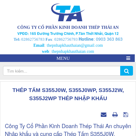
CÔNG TY CỔ PHẦN KINH DOANH THÉP THÁI AN
VPĐD: 165 Đường Trường Chinh, P.Tân Thới Nhất, Quận 12
Hotline
:
0903 363 863
Tel:
02862756783
Fax
: 02862756793
Email
:
thepnhapkhauthaian@gmail.com
web
:
thepnhapkhauthaian.com
MENU
THÉP TẤM S355J0W, S355J0WP, S355J2W,
S355J2WP THÉP NHẬP KHẨU
Công Ty Cổ Phần Kinh Doanh Thép Thái An chuyên
Nhập khẩu và cung cấp Thép Tấm S355J0W,