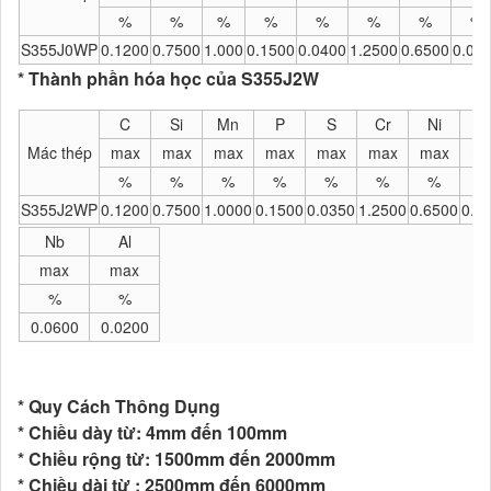
%
%
%
%
%
%
%
%
S355J0WP
0.1200
0.7500
1.000
0.1500
0.0400
1.2500
0.6500
0.00
* Thành phần hóa học của S355J2W
C
Si
Mn
P
S
Cr
Ni
V
Mác thép
max
max
max
max
max
max
max
ma
%
%
%
%
%
%
%
S355J2WP
0.1200
0.7500
1.0000
0.1500
0.0350
1.2500
0.6500
0.1
Nb
Al
max
max
%
%
0.0600
0.0200
* Quy Cách Thông Dụng
* Chiều dày từ: 4mm đến 100mm
* Chiều rộng từ: 1500mm đến 2000mm
* Chiều dài từ : 2500mm đến 6000mm