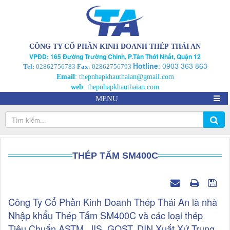
CÔNG TY CỔ PHẦN KINH DOANH THÉP THÁI AN
VPĐD: 165 Đường Trường Chinh, P.Tân Thới Nhất, Quận 12
Hotline
:
0903 363 863
Tel:
02862756783
Fax
: 02862756793
Email
:
thepnhapkhauthaian@gmail.com
web
:
thepnhapkhauthaian.com
MENU
THÉP TẤM SM400C
Công Ty Cổ Phần Kinh Doanh Thép Thái An là nhà
Nhập khẩu Thép Tấm SM400C và các loại thép
Tiêu Chuẩn ASTM ,JIS, GOST, DIN Xuất Xứ Trung