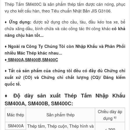
Thép Tấm SM400C là sản phẩm thép tấm được cán nóng, phục
vụ cho kết cấu hàn, theo Tiêu chuẩn Nhật Bản JIS G3106.
♦
Ứng dụng:
được sử dụng cho cầu, tàu, đầu kéo toa xe, bể
chứa xăng dầu, bình chứa và các công tác thi công khác
có khả
năng chịu hàn tốt...
♦ Ngoài ra Công Ty Chúng Tôi còn Nhập Khẩu và Phân Phối
nhiều Mác Thép khác nhau...
♦
SM400A,SM400B,SM400C
♦
Tất cả sản phẩm của chúng tôi đều có đầy đủ Chứng chỉ
xuất xứ (CO) và Chứng chỉ chất lượng (CQ)/ Đăng kiểm
quốc tế.
♦ Độ dày sản xuất Thép Tấm Nhập Khẩu
SM400A, SM400B, SM400C
:
Chiều dày áp
Mác thép
Sản phẩm thép
a)
dụng
SM400A
Thép tấm, Thép cuộn, Thép hình và
< 200