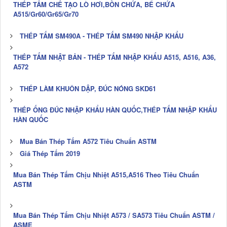
THÉP TẤM CHẾ TẠO LÒ HƠI,BỒN CHỨA, BỂ CHỨA
A515/Gr60/Gr65/Gr70
THÉP TẤM SM490A - THÉP TẤM SM490 NHẬP KHẨU
THÉP TẤM NHẬT BẢN - THÉP TẤM NHẬP KHẨU A515, A516, A36,
A572
THÉP LÀM KHUÔN DẬP, ĐÚC NÓNG SKD61
THÉP ỐNG ĐÚC NHẬP KHẨU HÀN QUỐC,THÉP TẤM NHẬP KHẨU
HÀN QUỐC
Mua Bán Thép Tấm A572 Tiêu Chuẩn ASTM
Giá Thép Tấm 2019
Mua Bán Thép Tấm Chịu Nhiệt A515,A516 Theo Tiêu Chuẩn
ASTM
Mua Bán Thép Tấm Chịu Nhiệt A573 / SA573 Tiêu Chuẩn ASTM /
ASME