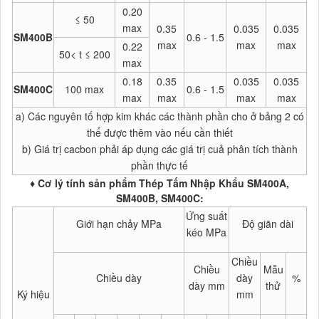
0.20
≤ 50
max
0.35
0.035
0.035
SM400B
0.6 - 1.5
max
max
max
0.22
50< t ≤ 200
max
0.18
0.35
0.035
0.035
SM400C
100 max
0.6 - 1.5
max
max
max
max
a) Các nguyên tố hợp kim khác các thành phần cho ở bảng 2 có
thể được thêm vào nếu cần thiết
b) Giá trị cacbon phải áp dụng các giá trị cuả phân tích thành
phần thực tế
♦ Cơ lý tính sản phẩm Thép Tấm Nhập Khẩu SM400A,
SM400B, SM400C
:
Ứng suất
Giới hạn chảy MPa
Độ giãn dài
kéo MPa
Chiều
Chiều
Mẫu
Chiều dày
dày
%
dày mm
thử
Ký hiệu
mm