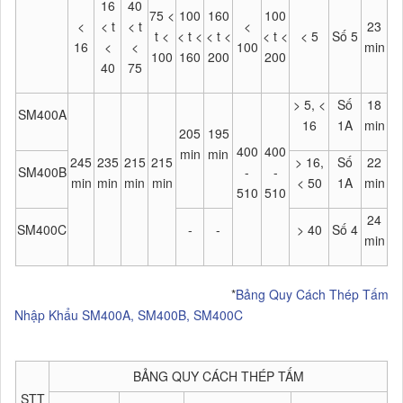
16
40
75 <
100
160
100
<
< t
< t
<
23
t <
< t <
< t <
< t <
< 5
Số 5
16
<
<
100
min
100
160
200
200
40
75
> 5, <
Số
18
SM400A
16
1A
min
205
195
400
400
min
min
245
235
215
215
> 16,
Số
22
SM400B
-
-
min
min
min
min
< 50
1A
min
510
510
24
SM400C
-
-
> 40
Số 4
min
*
Bảng Quy Cách Thép Tấm
Nhập K
hẩu SM400A, SM400B, SM400C
BẢNG QUY CÁCH THÉP TẤM
STT