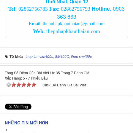
Thới Nhất, Quận 12
:
0903
Hotline
Tel:
02862756783
Fax
: 02862756793
363 863
Email
:
thepnhapkhauthaian@gmail.com
Web
:
thepnhapkhauthaian.com
Từ khóa:
thep tam sm400c
,
SM400C
,
thep sm400c
Tổng Số Điểm Của Bài Viết Là: 35 Trong 7 Đánh Giá
Xếp Hạng:
5
-
7
Phiếu Bầu
Click Để Đánh Giá Bài Viết
NHỮNG TIN MỚI HƠN