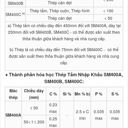
Thép cán dẹt
SM400B
Thép tấm, Thép cuộn, Thép hình
< 100
b)
SM400C
Thép cán dẹt
< 50
a) Thép tấm có chiều dày đến 450mm đối với SM400A, dày tại
250mm đối với SM400B, SM400C - có thể được sản xuất theo
thỏa thuận giữa khách hàng và nhà cung cấp.
b) Thép lá có chiều dày đến 75mm đối với SM400C - có thể
được sản xuất theo thỏa thuận giữa khách hàng và nhà cung
cấp.
♦ Thành phần hóa học Thép Tấm Nhập Khẩu SM400A,
SM400B, SM400C:
Mác
Chiều dày
C %
Si %
Mn % b)
P %
S %
thép
(mm)
0.23
≤ 50
max
2.5 x C
0.035
0.035
SM400A
-
min
max
max
0.25
50< t ≤ 200
max